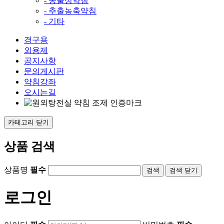
- 동물성약침
- 추출농축약침
- 기타
경구용
외용제
공지사항
문의게시판
약침강좌
오시는길
카테고리
닫기
상품 검색
상품명
필수
검색
닫기
로그인